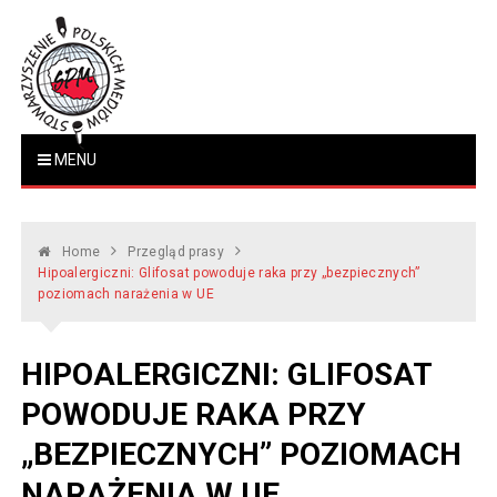
Skip
to
content
Stowarzyszenie Polskich
MENU
www.polskiemedia.org
Mediów
Home
Przegląd prasy
Hipoalergiczni: Glifosat powoduje raka przy „bezpiecznych”
poziomach narażenia w UE
HIPOALERGICZNI: GLIFOSAT
POWODUJE RAKA PRZY
„BEZPIECZNYCH” POZIOMACH
NARAŻENIA W UE