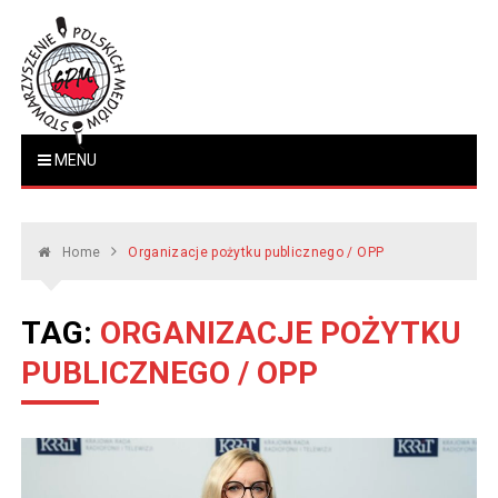
Skip
to
content
Stowarzyszenie Polskich
MENU
www.polskiemedia.org
Mediów
Home
Organizacje pożytku publicznego / OPP
TAG:
ORGANIZACJE POŻYTKU
PUBLICZNEGO / OPP