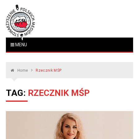
Skip
to
content
Stowarzyszenie Polskich
MENU
www.polskiemedia.org
Mediów
Home
Rzecznik MŚP
TAG:
RZECZNIK MŚP