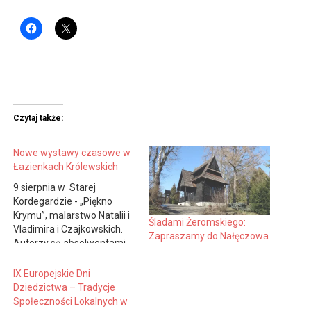
Czytaj także:
Nowe wystawy czasowe w
Łazienkach Królewskich
9 sierpnia w Starej
Kordegardzie - „Piękno
Krymu”, malarstwo Natalii i
Śladami Żeromskiego:
Vladimira i Czajkowskich.
Zapraszamy do Nałęczowa
Autorzy są absolwentami
Krymskiej Szkoły Sztuk
Plastycznych. Wystawa
IX Europejskie Dni
potrwa do 3.09 br. Od 10 do
Dziedzictwa – Tradycje
31 sierpnia - Plac Zabaw -
Społeczności Lokalnych w