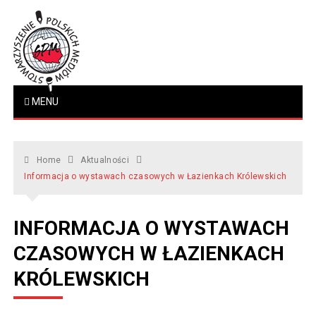
Skip
to
content
Stowarzyszenie Polskich
MENU
www.polskiemedia.org
Mediów
Home
Aktualności
Informacja o wystawach czasowych w Łazienkach Królewskich
INFORMACJA O WYSTAWACH
CZASOWYCH W ŁAZIENKACH
KRÓLEWSKICH