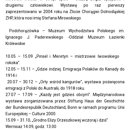
drugiemu człowiekowi. Wystawę po raz pierwszy
zaprezentowano w 2004 roku na Zlocie Chorągwi Dolnośląskiej
ZHP, która nosi imię Stefana Mirowskiego.
Podchorążówka – Muzeum Wychodźstwa Polskiego im.
Ignacego J. Paderewskiego -Oddział Muzeum Łazienki
Królewskie
10.05 – 15.09 „Pinsel i Meretyn – mistrzowie lwowskiego
rokoka”.
12.05 – 15.11 – „Gdzie indziej. Emigracja Polaków do Kanady do
1914 r.
20.07 – 30.12 – „Orły wśród kangurów”, wystawa poświęcona
emigracji z Polski do Australii, do 1918 roku.
27.07 – 17.09 – „Każdy jest gdzieś obcym”. Międzynarodowa
wystawa zorganizowana przez Stiftung Haus der Geschichte
der Bundesrepublik Deutschland, Bonn w ramach programu Unii
Europejskiej – Culture 2000.
15.09 – 31.10, „Grodno Elizy Orzeszkowej wczoraj i dziś”
Wernisaż 14.09, godz. 13.00