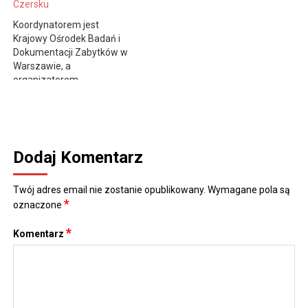
„Mój zawód w przyszłości”,
Czersku
wystawa prac dziecięcych
Koordynatorem jest
przysłanych na konkurs
Krajowy Ośrodek Badań i
organizowany przez
Dokumentacji Zabytków w
Fundację Rozwoju
Warszawie, a
Kształcenia…
organizatorem
Towarzystwo Opieki nad
Zabytkami Oddział w
Czersku oraz Urząd Miasta
i Gminy w Górze Kalwarii,
Ośrodek Kultury w Górze
Dodaj Komentarz
Kalwarii, Parafia p.w.
Przemienienia Pańskiego
w Czersku, Mazowieckie
Twój adres email nie zostanie opublikowany.
Wymagane pola są
*
Centrum Kultury i Sztuki w
oznaczone
Warszawie, Mazowiecki
Ośrodek Doradztwa
*
Komentarz
Rolniczego w…