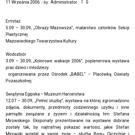
11 Września 2006
Administrator
0
By :
Ermitaż
5.09 – 30.09, „Obrazy Mazowsza”, malarstwo członków Sekcji
Plastycznej
Mazowieckiego Towarzystwa Kultury.
Wodozbiór
3.09 – 30.09, „Kolorowe wakacje 2006”, poplenerowa wystawa
prac dzieci i młodzieży
organizowana przez Ośrodek „BABEL” – Placówką Oświaty
Pozaszkolnej.
Świątynia Egipska – Muzeum Harcerstwa
12.07 – 30.09, „Pełnić służbę”, wystawa na której zgromadzono
zdjęcia, dokumenty, przedmioty codziennego użytku i inne
pamiątki związane z życiem i działalnością hm. Stefana
Mirowskiego. Eksponaty prezentowane na wystawie dobrane
zostały tak, by najtrafniej pokazać wartości, jakie Stefan
Mirowski wcielał w swoje życie – służbę Bogu, Ojczyźnie i