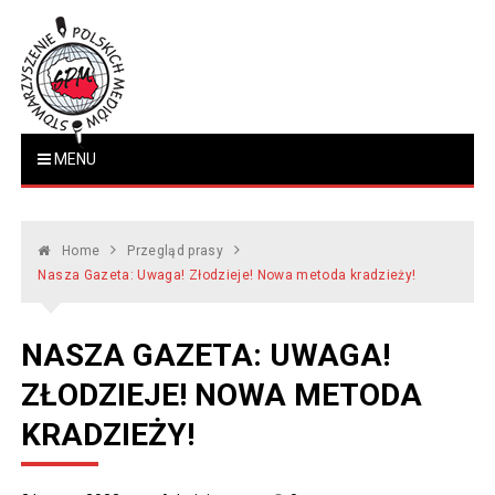
Skip
to
content
Stowarzyszenie Polskich
MENU
www.polskiemedia.org
Mediów
Home
Przegląd prasy
Nasza Gazeta: Uwaga! Złodzieje! Nowa metoda kradzieży!
NASZA GAZETA: UWAGA!
ZŁODZIEJE! NOWA METODA
KRADZIEŻY!