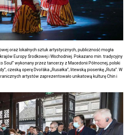
udowej oraz lokalnych sztuk artystycznych, publiczność mogła
 krajów Europy Środkowej i Wschodniej. Pokazano min. tradycyjny
to Soul” wykonany przez tancerzy z Macedonii Północnej, polski
y”, czeską operę Dvořáka „Rusałka”, litewską piosenkę „Ruta”. W
granicznych artystów zaprezentowało unikatową kulturę Chin i