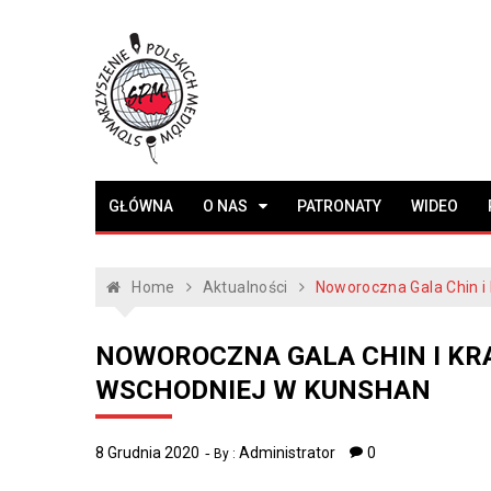
Skip
to
content
Stowarzyszenie
www.polskiemedia.org
GŁÓWNA
O NAS
PATRONATY
WIDEO
Polskich Mediów
Home
Aktualności
Noworoczna Gala Chin i
NOWOROCZNA GALA CHIN I K
WSCHODNIEJ W KUNSHAN
8 Grudnia 2020
Administrator
0
By :