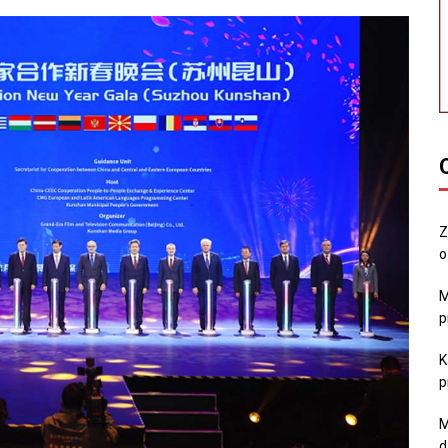
Z
o
M
p
K
p
M
d