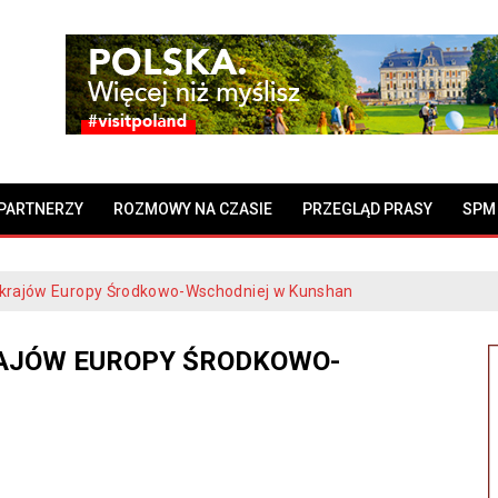
PARTNERZY
ROZMOWY NA CZASIE
PRZEGLĄD PRASY
SPM
 krajów Europy Środkowo-Wschodniej w Kunshan
RAJÓW EUROPY ŚRODKOWO-