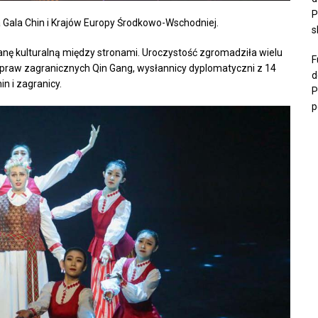
P
 Gala Chin i Krajów Europy Środkowo-Wschodniej.
s
nę kulturalną między stronami. Uroczystość zgromadziła wielu
F
 spraw zagranicznych Qin Gang, wysłannicy dyplomatyczni z 14
d
n i zagranicy.
P
p