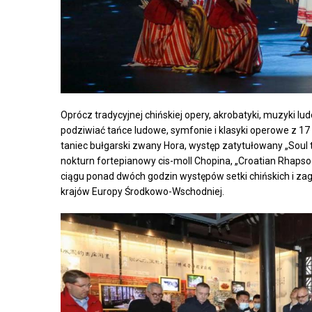
Oprócz tradycyjnej chińskiej opery, akrobatyki, muzyki l
podziwiać tańce ludowe, symfonie i klasyki operowe z 17
taniec bułgarski zwany Hora, występ zatytułowany „Soul 
nokturn fortepianowy cis-moll Chopina, „Croatian Rhapsod
ciągu ponad dwóch godzin występów setki chińskich i za
krajów Europy Środkowo-Wschodniej.