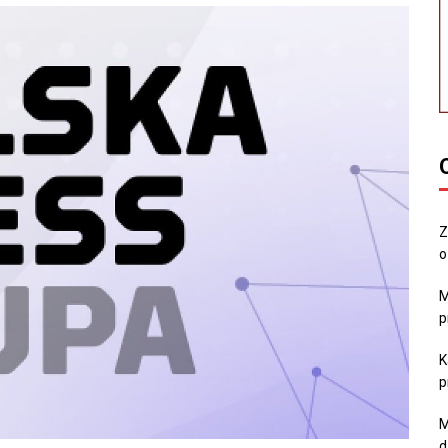
Z
o
M
p
K
p
M
d