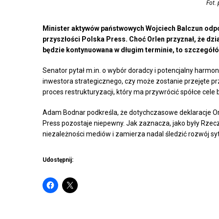
Fot.
Minister aktywów państwowych Wojciech Balczun odpo
przyszłości Polska Press. Choć Orlen przyznał, że dzia
będzie kontynuowana w długim terminie, to szczegółó
Senator pytał m.in. o wybór doradcy i potencjalny harmon
inwestora strategicznego, czy może zostanie przejęte p
proces restrukturyzacji, który ma przywrócić spółce cele
Adam Bodnar podkreśla, że dotychczasowe deklaracje Orle
Press pozostaje niepewny. Jak zaznacza, jako były Rzec
niezależności mediów i zamierza nadal śledzić rozwój syt
Udostępnij: