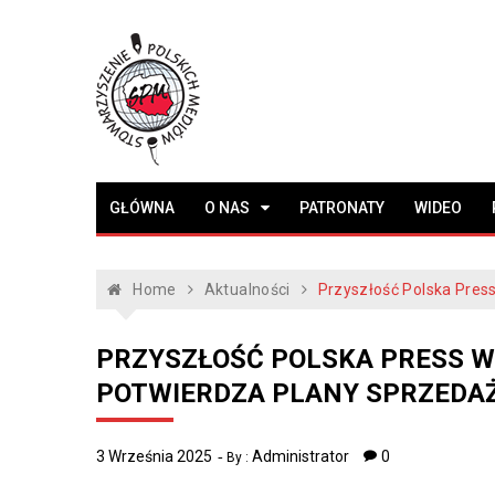
Skip
to
content
Stowarzyszenie
www.polskiemedia.org
GŁÓWNA
O NAS
PATRONATY
WIDEO
Polskich Mediów
Home
Aktualności
Przyszłość Polska Press
PRZYSZŁOŚĆ POLSKA PRESS W
POTWIERDZA PLANY SPRZEDA
3 Września 2025
Administrator
0
By :