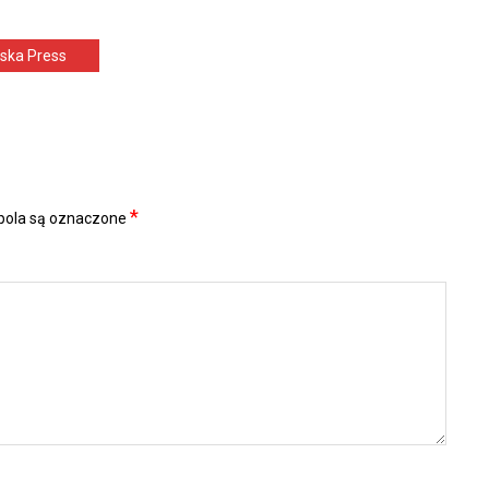
lska Press
*
ola są oznaczone