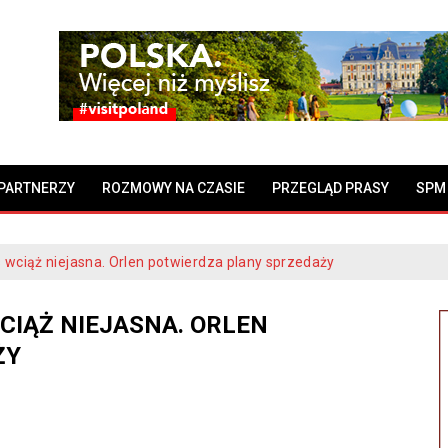
PARTNERZY
ROZMOWY NA CZASIE
PRZEGLĄD PRASY
SPM
 wciąż niejasna. Orlen potwierdza plany sprzedaży
CIĄŻ NIEJASNA. ORLEN
ŻY