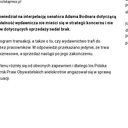
 polskapress.pl
P
s
wiedział na interpelację senatora Adama Bodnara dotyczącą
łalność wydawnicza nie mieści się w strategii koncernu i nie
F
w dotyczących sprzedaży nadal brak.
d
P
ogram transakcji, a także o to, czy wydawnictwo trafi do
p
rzez pracowników. W odpowiedzi przekazano jedynie, że trwa
 biznesowe, a sprzedaż nastąpi po jego zakończeniu.
nu różniły się od obecnych zapewnień i dlatego los Polska
znik Praw Obywatelskich wielokrotnie angażował się w sprawę
uacji.