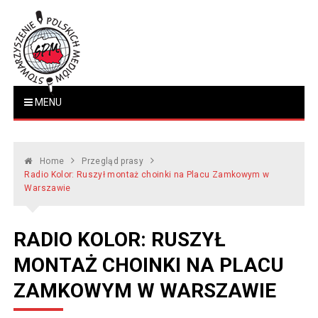
Skip
to
content
Stowarzyszenie Polskich
MENU
www.polskiemedia.org
Mediów
Home
Przegląd prasy
Radio Kolor: Ruszył montaż choinki na Placu Zamkowym w
Warszawie
RADIO KOLOR: RUSZYŁ
MONTAŻ CHOINKI NA PLACU
ZAMKOWYM W WARSZAWIE