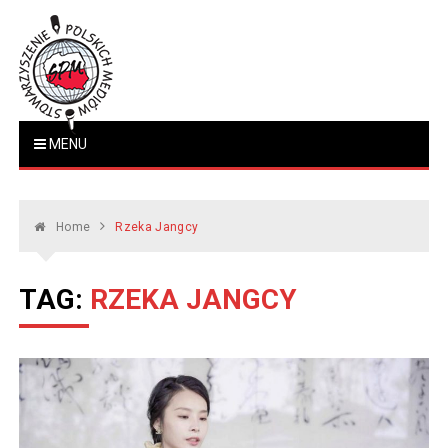
Skip
to
content
Stowarzyszenie Polskich
MENU
www.polskiemedia.org
Mediów
Home
Rzeka Jangcy
TAG:
RZEKA JANGCY