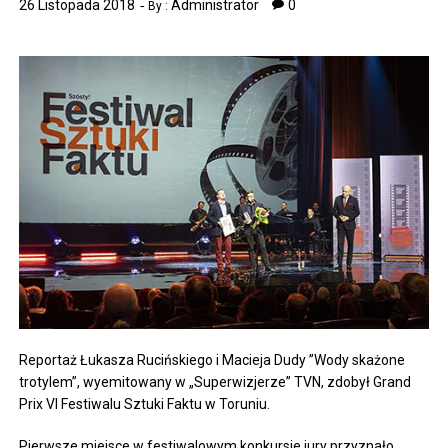
26 Listopada 2018
Administrator
0
By :
Reportaż Łukasza Rucińskiego i Macieja Dudy ”Wody skażone
trotylem”, wyemitowany w „Superwizjerze” TVN, zdobył Grand
Prix VI Festiwalu Sztuki Faktu w Toruniu.
Pierwsze miejsce w festiwalowym konkursie jury przyznało