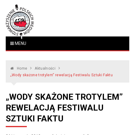
Skip
to
content
Stowarzyszenie Polskich
MENU
www.polskiemedia.org
Mediów
Home
Aktualności
„Wody skażone trotylem” rewelacją Festiwalu Sztuki Faktu
„WODY SKAŻONE TROTYLEM”
REWELACJĄ FESTIWALU
SZTUKI FAKTU