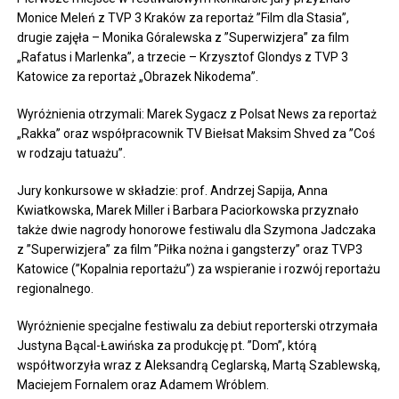
Monice Meleń z TVP 3 Kraków za reportaż ”Film dla Stasia”,
drugie zajęła – Monika Góralewska z ”Superwizjera” za film
„Rafatus i Marlenka”, a trzecie – Krzysztof Glondys z TVP 3
Katowice za reportaż „Obrazek Nikodema”.
Wyróżnienia otrzymali: Marek Sygacz z Polsat News za reportaż
„Rakka” oraz współpracownik TV Biełsat Maksim Shved za ”Coś
w rodzaju tatuażu”.
Jury konkursowe w składzie: prof. Andrzej Sapija, Anna
Kwiatkowska, Marek Miller i Barbara Paciorkowska przyznało
także dwie nagrody honorowe festiwalu dla Szymona Jadczaka
z ”Superwizjera” za film ”Piłka nożna i gangsterzy” oraz TVP3
Katowice (”Kopalnia reportażu”) za wspieranie i rozwój reportażu
regionalnego.
Wyróżnienie specjalne festiwalu za debiut reporterski otrzymała
Justyna Bącal-Ławińska za produkcję pt. ”Dom”, którą
współtworzyła wraz z Aleksandrą Ceglarską, Martą Szablewską,
Maciejem Fornalem oraz Adamem Wróblem.