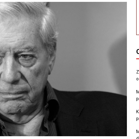
Z
o
M
p
K
p
M
d