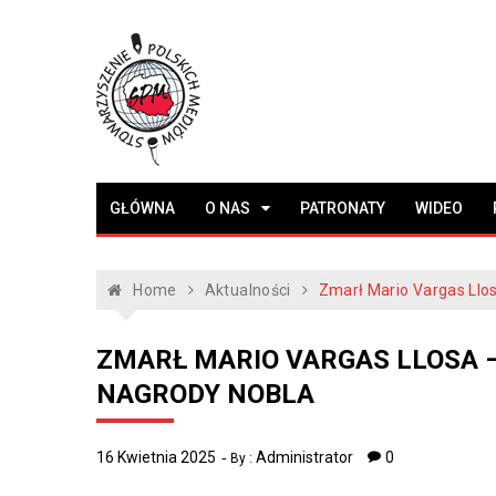
Skip
to
content
Stowarzyszenie
www.polskiemedia.org
GŁÓWNA
O NAS
PATRONATY
WIDEO
Polskich Mediów
Home
Aktualności
Zmarł Mario Vargas Llos
ZMARŁ MARIO VARGAS LLOSA –
NAGRODY NOBLA
16 Kwietnia 2025
Administrator
0
By :