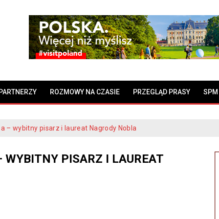
PARTNERZY
ROZMOWY NA CZASIE
PRZEGLĄD PRASY
SPM
a – wybitny pisarz i laureat Nagrody Nobla
 WYBITNY PISARZ I LAUREAT