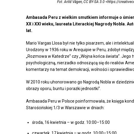
Fot. Arild Vågen, CC BY-SA 3.0 <https://creati
Ambasada Peru z wielkim smutkiem informuje o śmierc
XX i XXI wieku, laureata Literackiej Nagrody Nobla. Aut
lat.
Mario Vargas Llosa był nie tylko pisarzem, ale i intelekt
Urodzony w 1936 roku w Arequipie w Peru, zdobył międzyn
„Rozmowa w Katedrze” czy „Wojna końca świata”. Jego tw
psychologiczną, nierzadko odnoszącą się do realiów Amer
komentarzy na temat demokracji, wolności i sprawiedliwo
W 2010 roku uhonorowano go Nagrodą Nobla w dziedzinie l
obrazy oporu, buntu i porażki jednostki”.
Ambasada Peru w Polsce poinformowała, że księga kondo
Starościńskiej 1/3 w Warszawie w dniach:
środa, 16 kwietnia – w godz. 10:00–15:00
czwartek, 17 kwietnia – w godz. 10:00–15:00