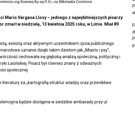
vecommons.org/licenses/by-sa/3.0>, via Wikimedia Commons
P
s
i Mario Vargasa Llosy – jednego z najwybitniejszych pisarzy
or zmarł w niedzielę, 13 kwietnia 2025 roku, w Limie. Miał 89
F
d
P
ualistą, eseistą oraz aktywnym uczestnikiem życia publicznego.
p
arodowe uznanie dzięki takim dziełom jak „Miasto i psy”,
órczość cechowała się głęboką analizą społeczną, polityczną i
yki Łacińskiej. Pisarz był również znany z odważnych
ści społecznej.
iteratury za „kartografię struktur władzy oraz przenikliwe
lencyjna będzie dostępna w siedzibie ambasady przy ul.